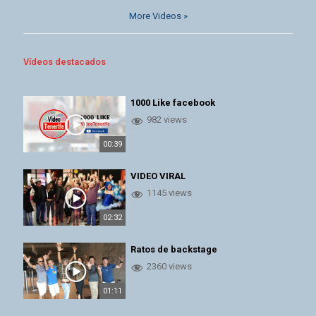
More Videos »
Vídeos destacados
1000 Like facebook
982 views
00:39
VIDEO VIRAL
1145 views
02:32
Ratos de backstage
2360 views
01:11