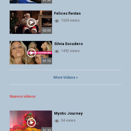
01:36
Felices fiestas
1509 views
02:03
Silvia Escudero
1492 views
01:15
More Videos »
Nuevos vídeos
Mystic Journey
54 views
01:33