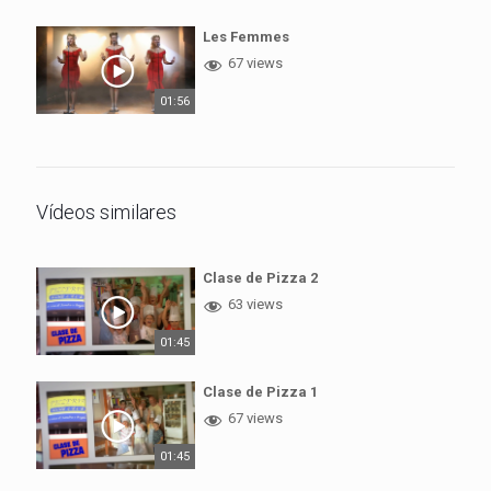
Les Femmes
67 views
01:56
Vídeos similares
Clase de Pizza 2
63 views
01:45
Clase de Pizza 1
67 views
01:45