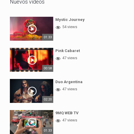
Nuevos vídeos
Mystic Journey
54 views
01:33
Pink Cabaret
47 views
00:58
Duo Argentina
47 views
02:20
9MQ WEB TV
47 views
01:33