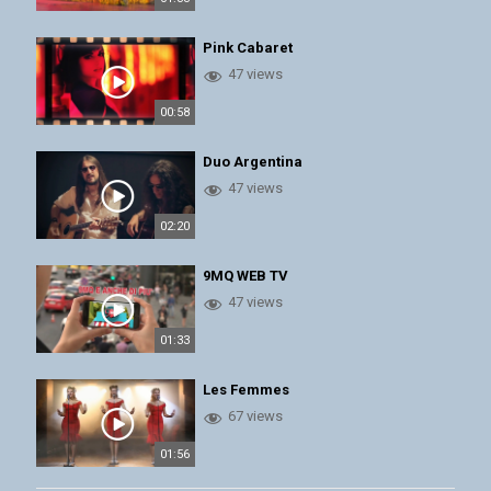
Pink Cabaret
47 views
00:58
Duo Argentina
47 views
02:20
9MQ WEB TV
47 views
01:33
Les Femmes
67 views
01:56