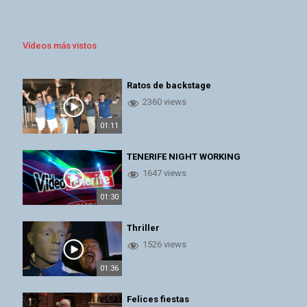
Vídeos más vistos
Ratos de backstage
2360 views
01:11
TENERIFE NIGHT WORKING
1647 views
01:30
Thriller
1526 views
01:36
Felices fiestas