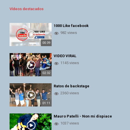
Vídeos destacados
1000 Like facebook
982 views
00:39
VIDEO VIRAL
1145 views
02:32
Ratos de backstage
2360 views
01:11
Mauro Patelli - Non mi dispiace
1037 views