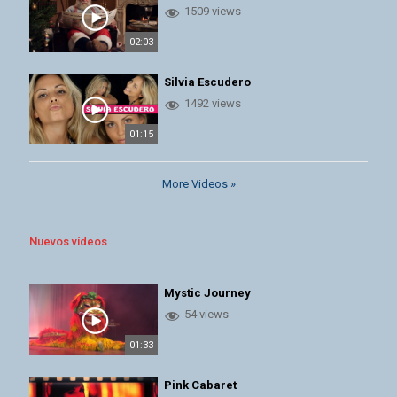
1509 views
02:03
Silvia Escudero
1492 views
01:15
More Videos »
Nuevos vídeos
Mystic Journey
54 views
01:33
Pink Cabaret