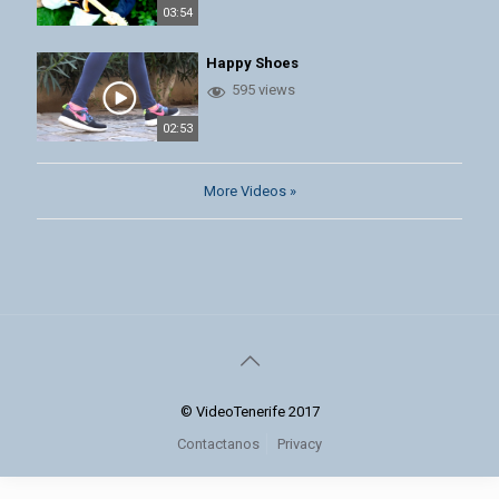
03:54
Happy Shoes
595 views
02:53
More Videos »
© VideoTenerife 2017
Contactanos
Privacy