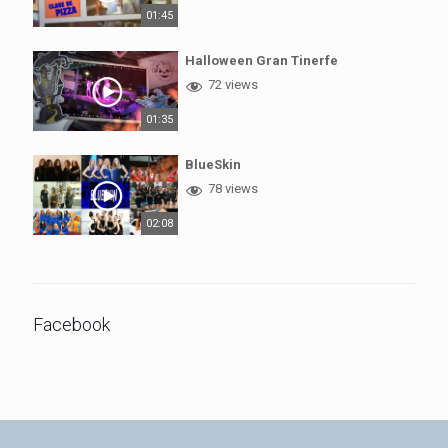
01:45
Halloween Gran Tinerfe
72 views
01:35
BlueSkin
78 views
02:08
Facebook