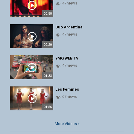
47 views
00:58
Duo Argentina
47 views
02:20
9MQ WEB TV
47 views
01:33
Les Femmes
67 views
01:56
More Videos »