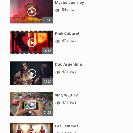
Mystic Journey
54 views
01:33
Pink Cabaret
47 views
00:58
Duo Argentina
47 views
02:20
9MQ WEB TV
47 views
01:33
Les Femmes