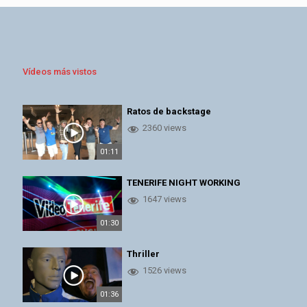
Vídeos más vistos
Ratos de backstage
2360 views
01:11
TENERIFE NIGHT WORKING
1647 views
01:30
Thriller
1526 views
01:36