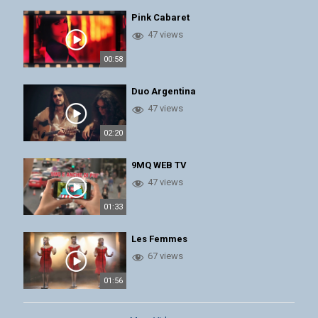
Pink Cabaret
47 views
00:58
Duo Argentina
47 views
02:20
9MQ WEB TV
47 views
01:33
Les Femmes
67 views
01:56