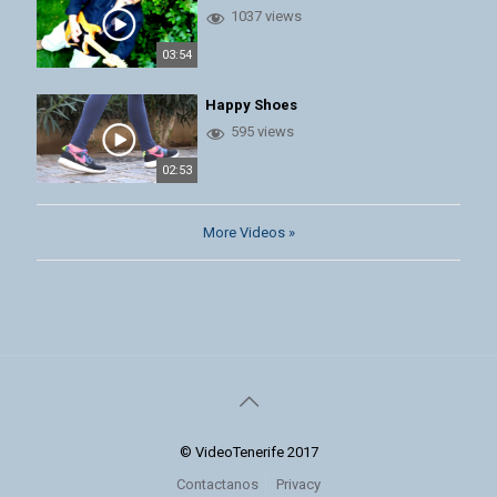
1037 views
03:54
Happy Shoes
595 views
02:53
More Videos »
© VideoTenerife 2017
Contactanos
Privacy