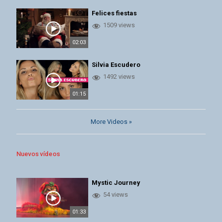
Felices fiestas
1509 views
02:03
Silvia Escudero
1492 views
01:15
More Videos »
Nuevos vídeos
Mystic Journey
54 views
01:33