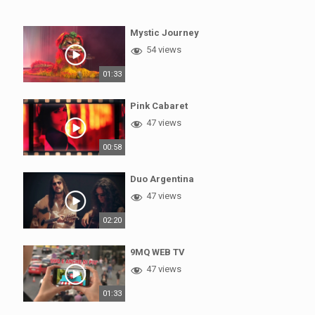
Mystic Journey
54 views
01:33
Pink Cabaret
47 views
00:58
Duo Argentina
47 views
02:20
9MQ WEB TV
47 views
01:33