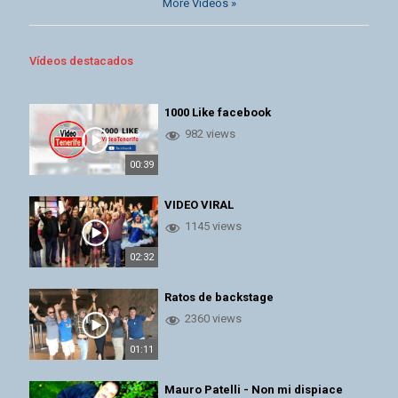
More Videos »
Vídeos destacados
1000 Like facebook
982 views
00:39
VIDEO VIRAL
1145 views
02:32
Ratos de backstage
2360 views
01:11
Mauro Patelli - Non mi dispiace